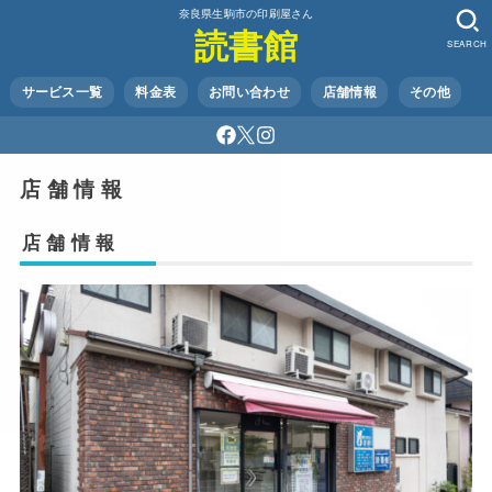
奈良県生駒市の印刷屋さん
読書館
SEARCH
サービス一覧
料金表
お問い合わせ
店舗情報
その他
店 舗 情 報
店 舗 情 報